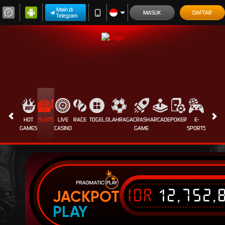
Main di
MASUK
DAFTAR
Telegram
HOT
SLOTS
LIVE
RACE
TOGEL
OLAHRAGA
CRASH
ARCADE
POKER
E-
SABUN
GAMES
CASINO
GAME
SPORTS
AYAM
IDR
12,752,
JACKPOT
PLAY