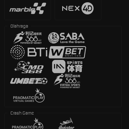
Olahraga
Crash Game