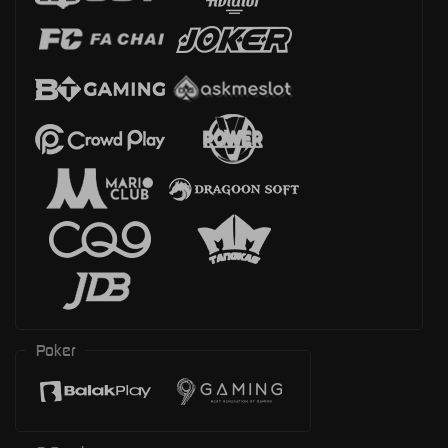
Poker