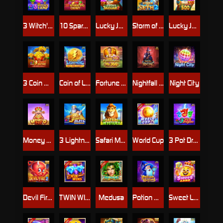
3 Witch's Lamp
10 Sparkling Crown
Lucky Jaguar 2
Storm of Seth 2
Lucky Jaguar 500
3 Coin Wild Tiger
Coin of Lightning
Fortune Gems Legend
Nightfall Hunting
Night City
Money Pot
3 Lightning Blitz
Safari Mystery
World Cup
3 Pot Dragons
Devil Fire 2
TWIN WINS
Medusa
Potion Wizard
Sweet Land