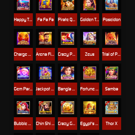
Happy Taxi
Fa Fa Fa
Pirate Queen
Golden Temple
Poseidon
Charge Buffalo Ascent
Arena Fighter
Crazy Pusher
Zeus
Trial of Phoenix
Gem Party
Jackpot Joker
Bangla Beauty
Fortune Tree
Samba
Bubble Beauty
Chin Shi Huang
Crazy Golden Bank
Egypt's Glow
Thor X