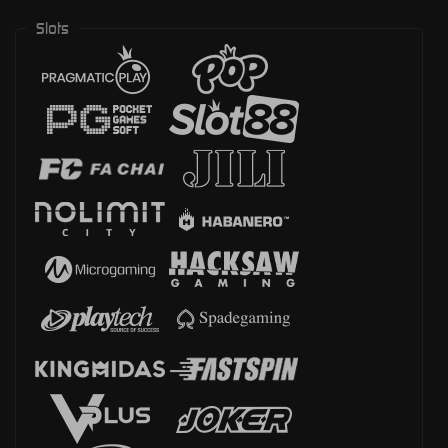
Slots