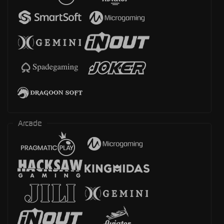
Arcade