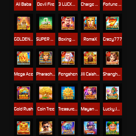
Ali Baba
Devil Fire
3 LUCKY LION
Charge Buffalo
Fortune Gems
GOLDEN EMPIRE 2
SUPER MAHJONG
Boxing King
RomaX
Crazy777
Mega Ace
Pharaoh Treasure
Fengshen
Jili Caishen
Shanghai Beauty
Gold Rush
Coin Tree
Treasure Quest
Mayan Empire
Lucky Jaguar