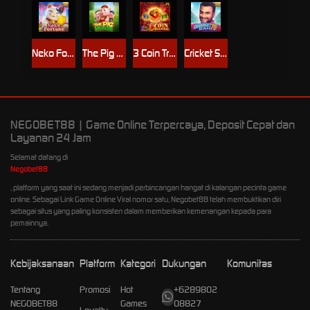
Neko Fortune
The Pig House
3 Coin Treasures
Cricket Sah 75
NEGOBET88 | Game Online Terpercaya, Deposit Cepat dan
Layanan 24 Jam
Selamat datang di
Negobet88
, platform yang saat ini sedang menjadi perbincangan hangat di kalangan pecinta game
online. Sebagai Link Game Online Viral nomor satu, Negobet88 telah membuktikan diri
sebagai situs yang paling konsisten dalam memberikan kemenangan kepada para
pemainnya.
Kebijaksanaan
Platform
Kategori
Dukungan
Komunitas
Tentang
Promosi
Hot
+6289802
NEGOBET88
Games
08827