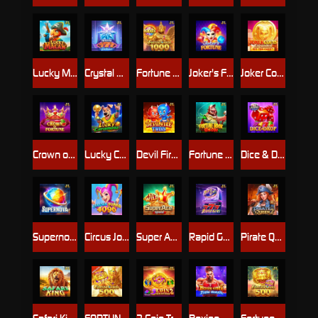
Lucky Macaw
Crystal 777 DELUXE
Fortune Garuda 1000
Joker's Fortune
Joker Coins Expanded
Crown of Fortune
Lucky Caramelo
Devil Fire Twins
Fortune Hook Boom
Dice & Drop
Supernova
Circus Joker 4096
Super Ace SPEED
Rapid Gems 777
Pirate Queen 2